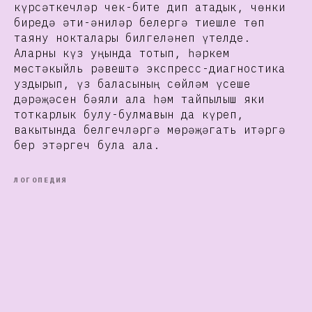
күрсәткечләр чек-бите дип атадык, чөнки
биредә әти-әниләр белергә тиешле төп
таяну нокталары билгеләнеп үтелде.
Аларны күз уңында тотып, һәркем
мөстәкыйль рәвештә экспресс-диагностика
уздырып, үз баласының сөйләм үсеше
дәрәҗәсен бәяли ала һәм тайпылыш яки
тоткарлык булу-булмавын да күреп,
вакытында белгечләргә мөрәҗәгать итәргә
бер этәргеч була ала.
ЛОГОПЕДИЯ