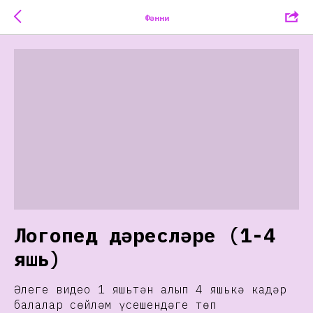
Фәнни
Логопед дәресләре (1-4
яшь)
Әлеге видео 1 яшьтән алып 4 яшькә кадәр
балалар сөйләм үсешендәге төп